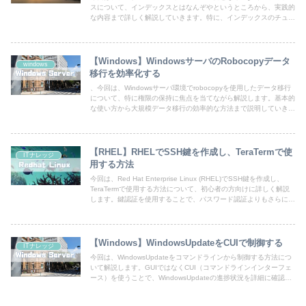
スについて、インデックスとはなんぞやというところから、実践的
な内容まで詳しく解説していきます。特に、インデックスのチュー
ニングの再構築について、詳しく書いてみました。
【Windows】WindowsサーバのRobocopyデータ
windows
移行を効率化する
、今回は、Windowsサーバ環境でrobocopyを使用したデータ移行
について、特に権限の保持に焦点を当てながら解説します。基本的
な使い方から大規模データ移行の効率的な方法まで説明していきま
す。
【RHEL】RHELでSSH鍵を作成し、TeraTermで使
ITナレッジ
用する方法
今回は、Red Hat Enterprise Linux (RHEL)でSSH鍵を作成し、
TeraTermで使用する方法について、初心者の方向けに詳しく解説
します。鍵認証を使用することで、パスワード認証よりもさらに安
全な接続が可能になります。
【Windows】WindowsUpdateをCUIで制御する
ITナレッジ
今回は、WindowsUpdateをコマンドラインから制御する方法につ
いて解説します。GUIではなくCUI（コマンドラインインターフェ
ース）を使うことで、WindowsUpdateの進捗状況を詳細に確認し
たり、トラブルシューティングを行ったりできます。