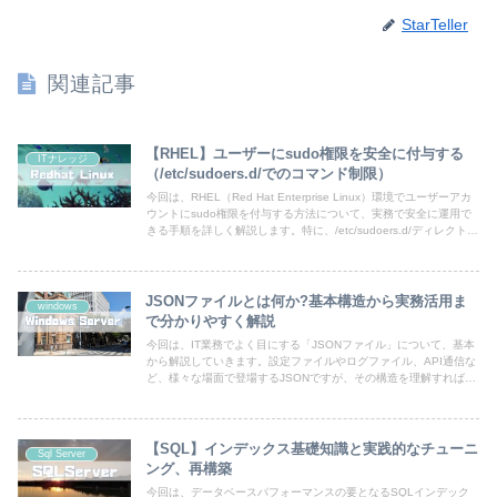
StarTeller
関連記事
【RHEL】ユーザーにsudo権限を安全に付与する
ITナレッジ
（/etc/sudoers.d/でのコマンド制限）
今回は、RHEL（Red Hat Enterprise Linux）環境でユーザーアカ
ウントにsudo権限を付与する方法について、実務で安全に運用で
きる手順を詳しく解説します。特に、/etc/sudoers.d/ディレクトリ
を活用した管理方法と、セキュリティを高めるための特定コマンド
のみを許可する設定方法を中心にご紹介します。システム管理者と
して、適切な権限管理は非常に重要です。誤った設定はシステム全
体のセキュリティリスクにつながるため、正しい知識と手順を身に
JSONファイルとは何か?基本構造から実務活用ま
windows
つけましょう。
で分かりやすく解説
今回は、IT業務でよく目にする「JSONファイル」について、基本
から解説していきます。設定ファイルやログファイル、API通信な
ど、様々な場面で登場するJSONですが、その構造を理解すれば決
して難しいものではありません。
【SQL】インデックス基礎知識と実践的なチューニ
Sql Server
ング、再構築
今回は、データベースパフォーマンスの要となるSQLインデック