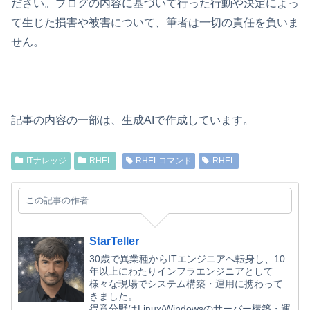
ださい。ブログの内容に基づいて行った行動や決定によっ
て生じた損害や被害について、筆者は一切の責任を負いま
せん。
記事の内容の一部は、生成AIで作成しています。
ITナレッジ
RHEL
RHELコマンド
RHEL
この記事の作者
StarTeller
30歳で異業種からITエンジニアへ転身し、10
年以上にわたりインフラエンジニアとして
様々な現場でシステム構築・運用に携わって
きました。
得意分野はLinux/Windowsのサーバー構築・運