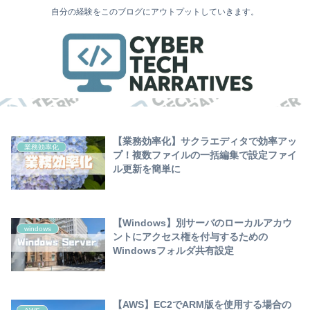
自分の経験をこのブログにアウトプットしていきます。
【業務効率化】サクラエディタで効率アッ
業務効率化
プ！複数ファイルの一括編集で設定ファイ
ル更新を簡単に
【Windows】別サーバのローカルアカウ
windows
ントにアクセス権を付与するための
Windowsフォルダ共有設定
【AWS】EC2でARM版を使用する場合の