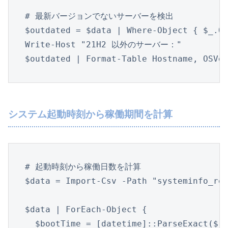
# 最新バージョンでないサーバーを検出

$outdated = $data | Where-Object { $_.OS
Write-Host "21H2 以外のサーバー："

$outdated | Format-Table Hostname, OSVe
システム起動時刻から稼働期間を計算
# 起動時刻から稼働日数を計算

$data = Import-Csv -Path "systeminfo_rep
$data | ForEach-Object {

  $bootTime = [datetime]::ParseExact($_.