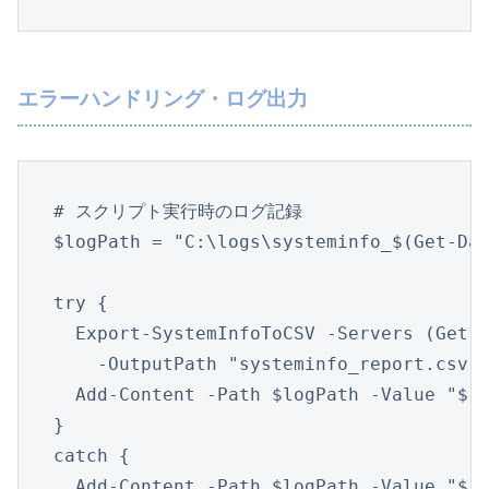
エラーハンドリング・ログ出力
# スクリプト実行時のログ記録

$logPath = "C:\logs\systeminfo_$(Get-Dat
try {

  Export-SystemInfoToCSV -Servers (Get-C
    -OutputPath "systeminfo_report.csv"

  Add-Content -Path $logPath -Value "$(
}

catch {

  Add-Content -Path $logPath -Value "$(