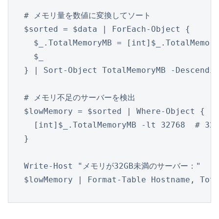
# メモリ量を数値に変換してソート

$sorted = $data | ForEach-Object {

  $_.TotalMemoryMB = [int]$_.TotalMemory
  $_

} | Sort-Object TotalMemoryMB -Descendin
# メモリ不足のサーバーを検出

$lowMemory = $sorted | Where-Object {

  [int]$_.TotalMemoryMB -lt 32768  # 32
}

Write-Host "メモリが32GB未満のサーバー："

$lowMemory | Format-Table Hostname, Tot