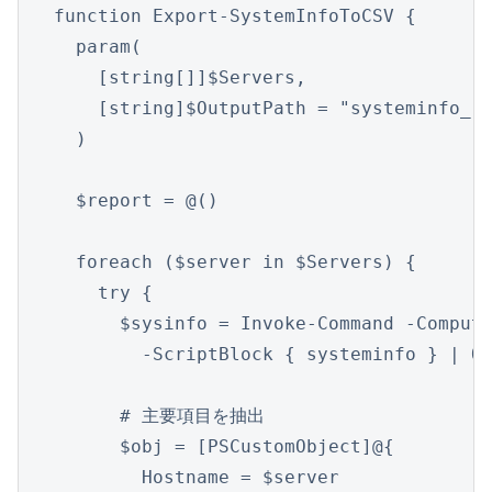
function Export-SystemInfoToCSV {

  param(

    [string[]]$Servers,

    [string]$OutputPath = "systeminfo_re
  )

  $report = @()

  foreach ($server in $Servers) {

    try {

      $sysinfo = Invoke-Command -Compute
        -ScriptBlock { systeminfo } | Ou
      # 主要項目を抽出

      $obj = [PSCustomObject]@{

        Hostname = $server
