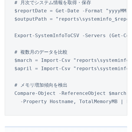
# 月次でシステム情報を取得・保存

$reportDate = Get-Date -Format "yyyyMM"

$outputPath = "reports\systeminfo_$repor
Export-SystemInfoToCSV -Servers (Get-Con
# 複数月のデータを比較

$march = Import-Csv "reports\systeminfo_
$april = Import-Csv "reports\systeminfo_
# メモリ増加傾向を検出

Compare-Object -ReferenceObject $march -
  -Property Hostname, TotalMemoryMB | F