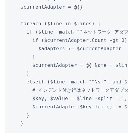
  $currentAdapter = @{}

  foreach ($line in $lines) {

    if ($line -match "^ネットワーク アダプター
      if ($currentAdapter.Count -gt 0) {
        $adapters += $currentAdapter

      }

      $currentAdapter = @{ Name = $line 
    }

    elseif ($line -match "^\s+" -and $cu
      # インデント付き行はネットワークアダプター
      $key, $value = $line -split ':', 2
      $currentAdapter[$key.Trim()] = $va
    }

  }
