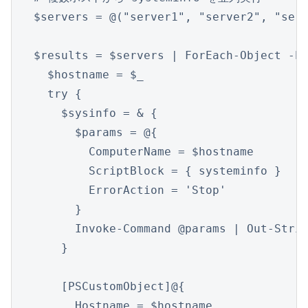
$servers = @("server1", "server2", "serv
$results = $servers | ForEach-Object -Pa
  $hostname = $_

  try {

    $sysinfo = & {

      $params = @{

        ComputerName = $hostname

        ScriptBlock = { systeminfo }

        ErrorAction = 'Stop'

      }

      Invoke-Command @params | Out-Strin
    }

    [PSCustomObject]@{

      Hostname = $hostname
