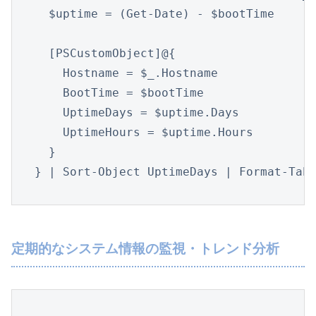
  $uptime = (Get-Date) - $bootTime

  [PSCustomObject]@{

    Hostname = $_.Hostname

    BootTime = $bootTime

    UptimeDays = $uptime.Days

    UptimeHours = $uptime.Hours

  }

} | Sort-Object UptimeDays | Format-Tab
定期的なシステム情報の監視・トレンド分析