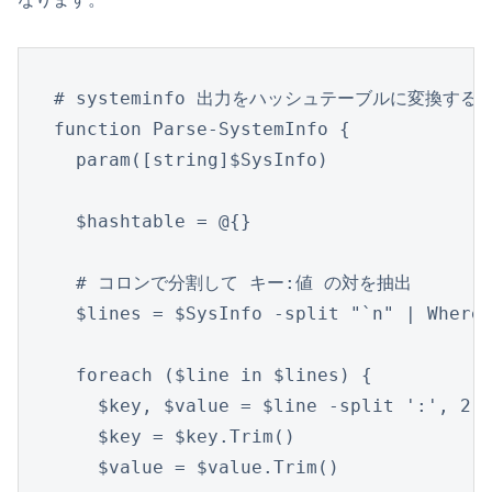
# systeminfo 出力をハッシュテーブルに変換する関
function Parse-SystemInfo {

  param([string]$SysInfo)

  $hashtable = @{}

  # コロンで分割して キー:値 の対を抽出

  $lines = $SysInfo -split "`n" | Where-
  foreach ($line in $lines) {

    $key, $value = $line -split ':', 2

    $key = $key.Trim()

    $value = $value.Trim()
