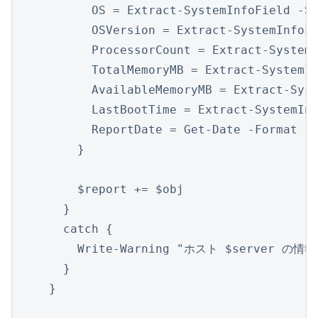
        OS = Extract-SystemInfoField -Sy
        OSVersion = Extract-SystemInfo
        ProcessorCount = Extract-Syste
        TotalMemoryMB = Extract-System
        AvailableMemoryMB = Extract-S
        LastBootTime = Extract-SystemI
        ReportDate = Get-Date -Format "y
      }

      $report += $obj

    }

    catch {

      Write-Warning "ホスト $server の情
    }

  }
