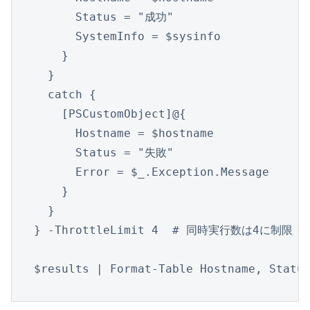
      Status = "成功"

      SystemInfo = $sysinfo

    }

  }

  catch {

    [PSCustomObject]@{

      Hostname = $hostname

      Status = "失敗"

      Error = $_.Exception.Message

    }

  }

} -ThrottleLimit 4  # 同時実行数は4に制限

$results | Format-Table Hostname, Statu