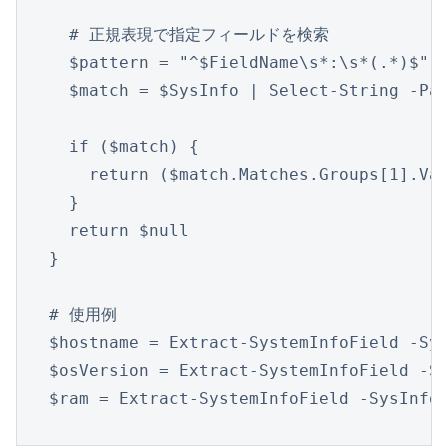
  # 正規表現で指定フィールドを検索

  $pattern = "^$FieldName\s*:\s*(.*)$"

  $match = $SysInfo | Select-String -Pat
  if ($match) {

    return ($match.Matches.Groups[1].Val
  }

  return $null

}

# 使用例

$hostname = Extract-SystemInfoField -Sy
$osVersion = Extract-SystemInfoField -
$ram = Extract-SystemInfoField -SysIn