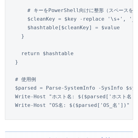
    # キーをPowerShell向けに整形（スペースを
    $cleanKey = $key -replace '\s+', '_'
    $hashtable[$cleanKey] = $value

  }

  return $hashtable

}

# 使用例

$parsed = Parse-SystemInfo -SysInfo $sys
Write-Host "ホスト名: $($parsed['ホスト名'])
Write-Host "OS名: $($parsed['OS_名'])"