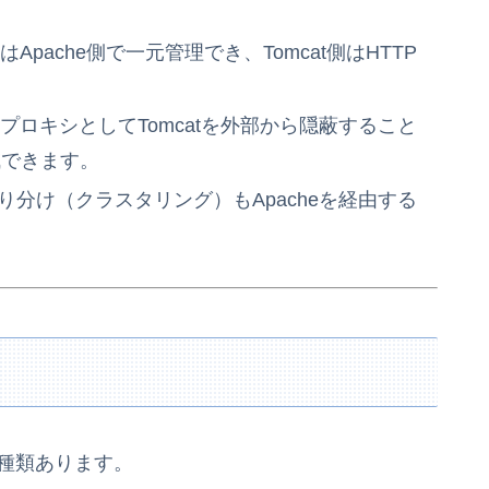
応はApache側で一元管理でき、Tomcat側はHTTP
バースプロキシとしてTomcatを外部から隠蔽すること
減できます。
への振り分け（クラスタリング）もApacheを経由する
に2種類あります。