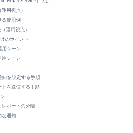
le Email Service）とは
（運用視点）
ける使用例
較表（運用視点）
分けのポイント
運用シーン
運用シーン
通知を設定する手順
ートを送信する手順
ーン
視とレポートの分離
的な通知