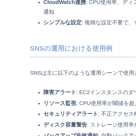
CloudWatch連携
: CPU使用率、
通知
シンプルな設定
: 複雑な設定不要で
SNSの運用における使用例
SNSは主に以下のような運用シーンで使用
障害アラート
: EC2インスタンスの
リソース監視
: CPU使用率が閾値を
セキュリティアラート
: 不正アクセ
ディスク容量警告
: ストレージ使用
バックアップ失敗通知
: 自動バック