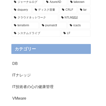
ジャーナルログ
AzureAD
takeown
dsquery
ディスク容量
CRLF
tar
クラウドネットワーク
NTLM認証
terraform
journalctl
icacls
システムドライブ
LF
カテゴリー
DB
ITナレッジ
IT技術者の心の健康管理
VMware