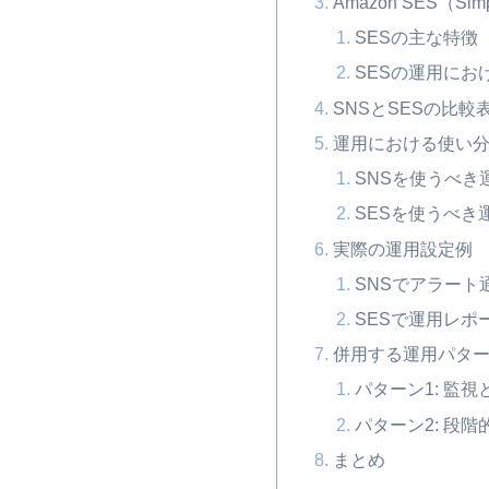
Amazon SES（Simp
SESの主な特徴
SESの運用にお
SNSとSESの比
運用における使い
SNSを使うべき
SESを使うべき
実際の運用設定例
SNSでアラート
SESで運用レポ
併用する運用パタ
パターン1: 監
パターン2: 段階
まとめ