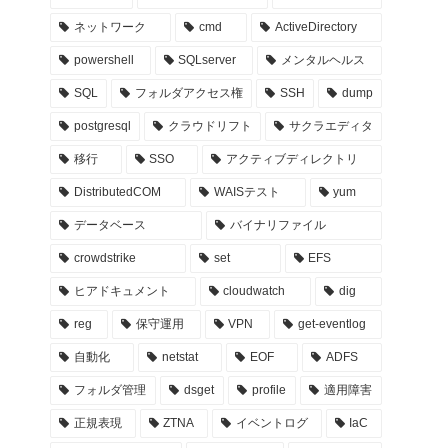
ネットワーク
cmd
ActiveDirectory
powershell
SQLserver
メンタルヘルス
SQL
フォルダアクセス権
SSH
dump
postgresql
クラウドリフト
サクラエディタ
移行
SSO
アクティブディレクトリ
DistributedCOM
WAISテスト
yum
データベース
バイナリファイル
crowdstrike
set
EFS
ヒアドキュメント
cloudwatch
dig
reg
保守運用
VPN
get-eventlog
自動化
netstat
EOF
ADFS
フォルダ管理
dsget
profile
適用障害
正規表現
ZTNA
イベントログ
IaC